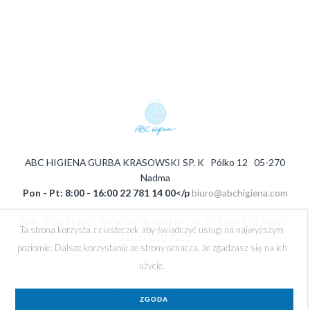
ABC HIGIENA GURBA KRASOWSKI SP. K Pólko 12 05-270
Nadma
Pon - Pt: 8:00 - 16:00 22 781 14 00</p
biuro@abchigiena.com
NIP: 9522119621 NR KONTA PKO BP: PL 97 1020 1127 0000
Ta strona korzysta z ciasteczek aby świadczyć usługi na najwyższym
1202 0210 7522
poziomie. Dalsze korzystanie ze strony oznacza, że zgadzasz się na ich
użycie.
© 2023
ZGODA
Regulamin sklepu - ABC Higiena
Logowanie