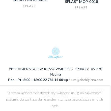
SPLAST MOP-0018
SPLAST
SPLAST
ABC HIGIENA GURBA KRASOWSKI SP. K Pólko 12 05-270
Nadma
Pon - Pt: 8:00 - 16:00 22 781 14 00</p
biuro@abchigiena.com
NIP: 9522119621 NR KONTA PKO BP: PL 97 1020 1127 0000
Ta strona korzysta z ciasteczek aby świadczyć usługi na najwyższym
1202 0210 7522
poziomie. Dalsze korzystanie ze strony oznacza, że zgadzasz się na ich
użycie.
© 2023