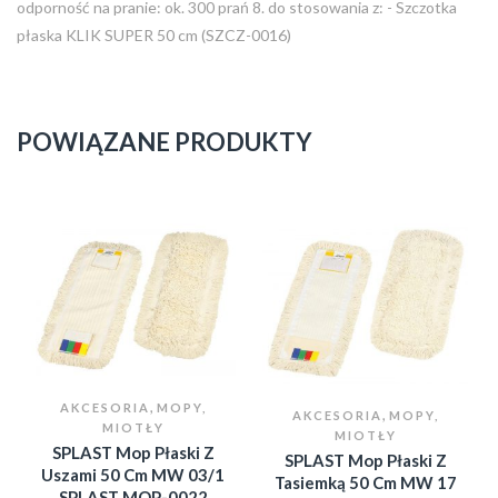
odporność na pranie: ok. 300 prań 8. do stosowania z: - Szczotka
płaska KLIK SUPER 50 cm (SZCZ-0016)
POWIĄZANE PRODUKTY
,
AKCESORIA
MOPY,
,
AKCESORIA
MOPY,
MIOTŁY
MIOTŁY
SPLAST Mop Płaski Z
SPLAST Mop Płaski Z
Uszami 50 Cm MW 03/1
Tasiemką 50 Cm MW 17
SPLAST MOP-0022