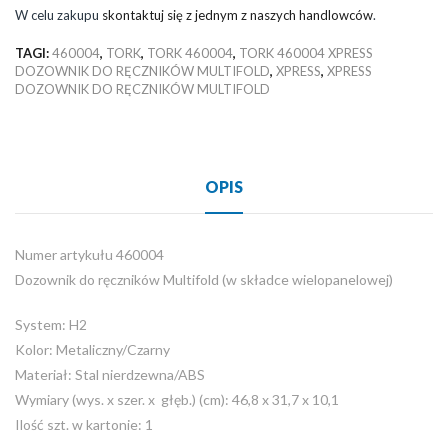
W celu zakupu
skontaktuj się z jednym z naszych handlowców
.
TAGI:
460004
,
TORK
,
TORK 460004
,
TORK 460004 XPRESS
DOZOWNIK DO RĘCZNIKÓW MULTIFOLD
,
XPRESS
,
XPRESS
DOZOWNIK DO RĘCZNIKÓW MULTIFOLD
OPIS
Numer artykułu 460004
Dozownik do ręczników Multifold (w składce wielopanelowej)
System: H2
Kolor: Metaliczny/Czarny
Materiał: Stal nierdzewna/ABS
Wymiary (wys. x szer. x głęb.) (cm): 46,8 x 31,7 x 10,1
Ilość szt. w kartonie: 1