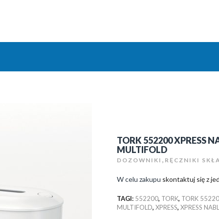
TORK 552200 XPRESS
MULTIFOLD
,
DOZOWNIKI
RĘCZNIKI SKŁ
W celu zakupu
skontaktuj się z 
TAGI:
552200
,
TORK
,
TORK 5522
MULTIFOLD
,
XPRESS
,
XPRESS NA