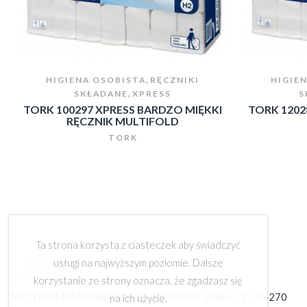
,
HIGIENA OSOBISTA
RĘCZNIKI
HIGIE
,
SKŁADANE
XPRESS
S
TORK 100297 XPRESS BARDZO MIĘKKI
TORK 1202
RĘCZNIK MULTIFOLD
TORK
Ta strona korzysta z ciasteczek aby świadczyć
usługi na najwyższym poziomie. Dalsze
korzystanie ze strony oznacza, że zgadzasz się
ABC HIGIENA GURBA KRASOWSKI SP. K Pólko 12 05-270
na ich użycie.