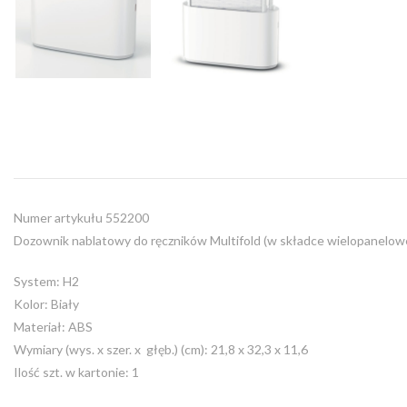
Numer artykułu 552200
Dozownik nablatowy do ręczników Multifold (w składce wielopanelowe
System: H2
Kolor: Biały
Materiał: ABS
Wymiary (wys. x szer. x głęb.) (cm): 21,8 x 32,3 x 11,6
Ilość szt. w kartonie: 1