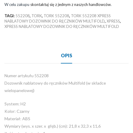
W celu zakupu
skontaktuj się z jednym z naszych handlowców
.
TAGI:
552208
,
TORK
,
TORK 552208
,
TORK 552208 XPRESS
NABLATOWY DOZOWNIK DO RĘCZNIKÓW MULTIFOLD
,
XPRESS
,
XPRESS NABLATOWY DOZOWNIK DO RĘCZNIKÓW MULTIFOLD
OPIS
Numer artykułu 552208
Dozownik nablatowy do ręczników Multifold (w składce
wielopanelowej)
System: H2
Kolor: Czarny
Materiał: ABS
Wymiary (wys. x szer. x głęb.) (cm): 21,8 x 32,3 x 11,6