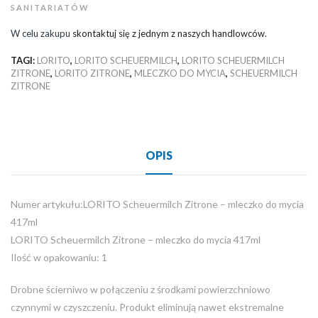
SANITARIATÓW
W celu zakupu
skontaktuj się z jednym z naszych handlowców
.
TAGI:
LORITO
,
LORITO SCHEUERMILCH
,
LORITO SCHEUERMILCH
ZITRONE
,
LORITO ZITRONE
,
MLECZKO DO MYCIA
,
SCHEUERMILCH
ZITRONE
OPIS
Numer artykułu:LORITO Scheuermilch Zitrone – mleczko do mycia
417ml
LORITO Scheuermilch Zitrone – mleczko do mycia 417ml
Ilość w opakowaniu: 1
Drobne ścierniwo w połączeniu z środkami powierzchniowo
czynnymi w czyszczeniu. Produkt eliminują nawet ekstremalne