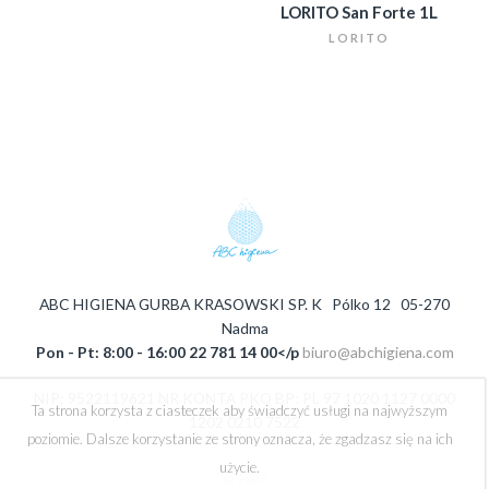
LORITO San Forte 1L
LORITO
ABC HIGIENA GURBA KRASOWSKI SP. K Pólko 12 05-270
Nadma
Pon - Pt: 8:00 - 16:00 22 781 14 00</p
biuro@abchigiena.com
NIP: 9522119621 NR KONTA PKO BP: PL 97 1020 1127 0000
Ta strona korzysta z ciasteczek aby świadczyć usługi na najwyższym
1202 0210 7522
poziomie. Dalsze korzystanie ze strony oznacza, że zgadzasz się na ich
użycie.
© 2023