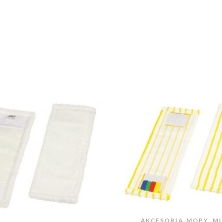
,
AKCESORIA
MOPY, M